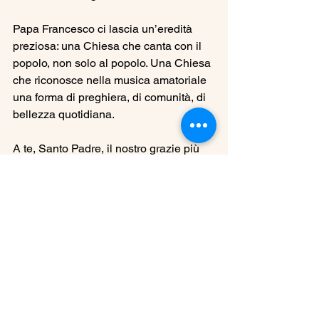
Papa Francesco ci lascia un’eredità 
preziosa: una Chiesa che canta con il 
popolo, non solo al popolo. Una Chiesa 
che riconosce nella musica amatoriale 
una forma di preghiera, di comunità, di 
bellezza quotidiana.
A te, Santo Padre, il nostro grazie più 
sincero. Continua a vegliare su di noi, 
proteggi con la tua benedizione i 
musicisti di ogni paese e di ogni età. 
Indicaci ancora una volta la strada per 
rendere, attraverso la musica, il mondo 
un po’ più umano, più giusto, più 
fraterno.